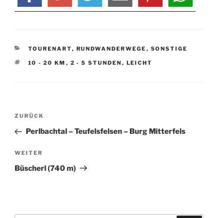
KATEGORIEN
TOURENART
,
RUNDWANDERWEGE
,
SONSTIGE
SCHLAGWÖRTER
10 - 20 KM
,
2 - 5 STUNDEN
,
LEICHT
Beitragsnavigation
Vorheriger
ZURÜCK
Beitrag
Perlbachtal – Teufelsfelsen – Burg Mitterfels
Nächster
WEITER
Beitrag
Büscherl (740 m)