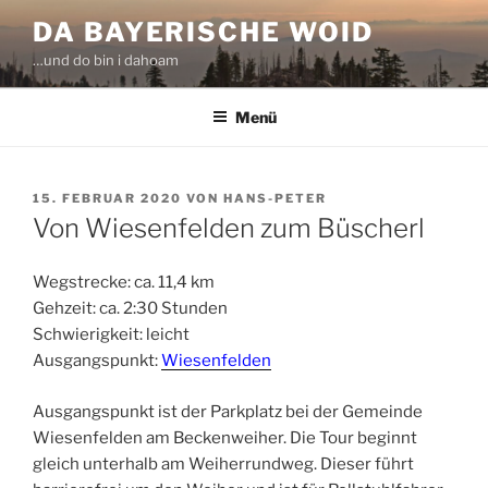
Zum
DA BAYERISCHE WOID
Inhalt
…und do bin i dahoam
springen
Menü
VERÖFFENTLICHT
15. FEBRUAR 2020
VON
HANS-PETER
AM
Von Wiesenfelden zum Büscherl
Wegstrecke: ca. 11,4 km
Gehzeit: ca. 2:30 Stunden
Schwierigkeit: leicht
Ausgangspunkt:
Wiesenfelden
Ausgangspunkt ist der Parkplatz bei der Gemeinde
Wiesenfelden am Beckenweiher. Die Tour beginnt
gleich unterhalb am Weiherrundweg. Dieser führt