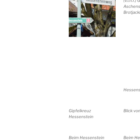
(v.l.n.r.)
Aschens
Brotjack
Hessens
Gipfelkreuz
Blick v
Hessenstein
Beim Hessenstein
Beim He