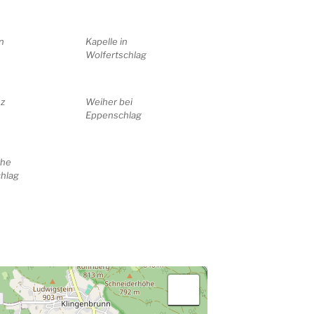
n
Kapelle in
Wolfertschlag
uz
Weiher bei
Eppenschlag
che
hlag