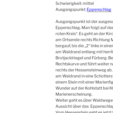
Schwierigkeit: mittel
Ausgangspunkt:
Eppenschlag
Ausgangspunkt ist der ausgesc
Eppenschlag. Man folgt auf de
roten Kreis“. Es geht an der Ki
am Ortsende rechts Richtung M
bergauf, bis die „2“ links in e
am Waldrand entlang mit herrli
Brotjacklriegel und Fürberg. 
Rechtskurve und führt weiter n
rechts der Hessensteinweg ab. 
am Waldrand in eine Schotter
einem Stein mit einer Marienfig
Wunder auf der Kohlstatt bei K
Marienerscheinung.
Weiter geht es über Waldweg
Aussicht über das Eppenschla
Vom Hessenstein geht es jetzt