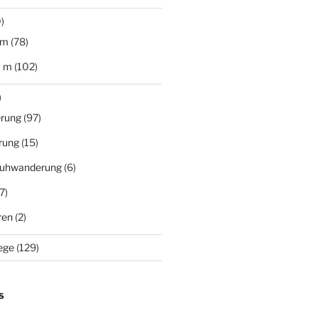
)
 m
(78)
0 m
(102)
)
rung
(97)
rung
(15)
uhwanderung
(6)
7)
ren
(2)
ege
(129)
S