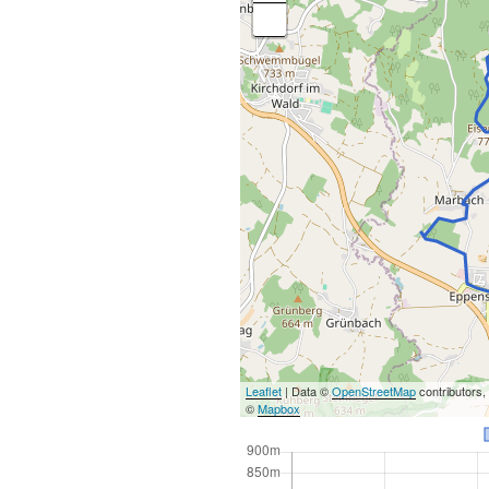
Leaflet
| Data ©
OpenStreetMap
contributors
©
Mapbox