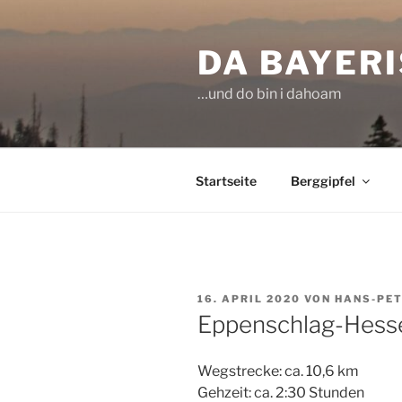
Zum
Inhalt
DA BAYER
springen
…und do bin i dahoam
Startseite
Berggipfel
VERÖFFENTLICHT
16. APRIL 2020
VON
HANS-PE
AM
Eppenschlag-Hess
Wegstrecke: ca. 10,6 km
Gehzeit: ca. 2:30 Stunden