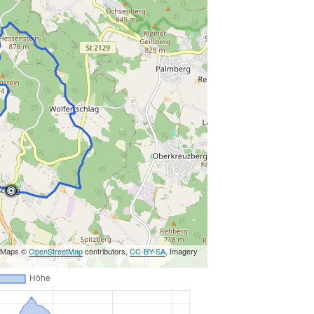
, Maps ©
OpenStreetMap
contributors,
CC-BY-SA
, Imagery