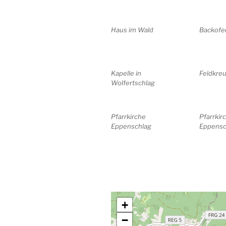
Haus im Wald
Backofe
Kapelle in
Feldkre
Wolfertschlag
Pfarrkirche
Pfarrkir
Eppenschlag
Eppensc
+
−