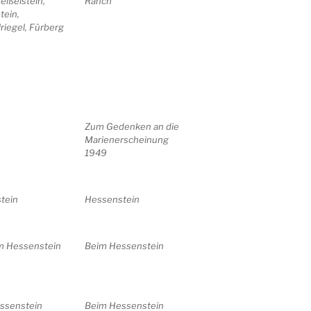
 Geißelstein,
Ranch
tein,
lriegel, Fürberg
Zum Gedenken an die
Marienerscheinung
1949
tein
Hessenstein
om Hessenstein
Beim Hessenstein
ssenstein
Beim Hessenstein