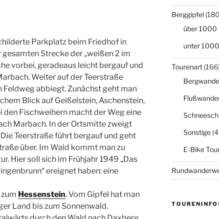
Berggipfel
(180
über 1000
hilderte Parkplatz beim Friedhof in
unter 100
r gesamten Strecke der „weißen 2 im
rche vorbei, geradeaus leicht bergauf und
Tourenart
(166
arbach. Weiter auf der Teerstraße
Bergwande
inen Feldweg abbiegt. Zunächst geht man
Flußwande
chem Blick auf Geißelstein, Aschenstein,
Bei den Fischweihern macht der Weg eine
Schneesch
ach Marbach. In der Ortsmitte zweigt
Sonstige
(4
Die Teerstraße führt bergauf und geht
straße über. Im Wald kommt man zu
E-Bike Tou
ur. Hier soll sich im Frühjahr 1949 „Das
lingenbrunn“ ereignet haben: eine
Rundwanderw
e zum
Hessenstein
. Vom Gipfel hat man
TOURENINFO
ger Land bis zum Sonnenwald.
 talwärts durch den Wald nach Daxberg