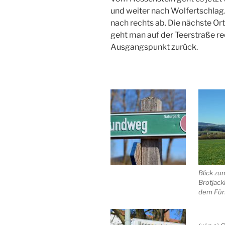
und weiter nach Wolfertschlag.
nach rechts ab. Die nächste O
geht man auf der Teerstraße r
Ausgangspunkt zurück.
Blick zu
Brotjackl
dem Fürb