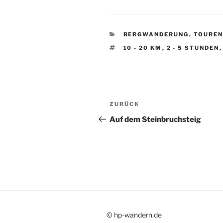
KATEGORIEN
BERGWANDERUNG
,
TOURE
SCHLAGWÖRTER
10 - 20 KM
,
2 - 5 STUNDEN
Beitragsnavigation
Vorheriger
ZURÜCK
Beitrag
Auf dem Steinbruchsteig
© hp-wandern.de