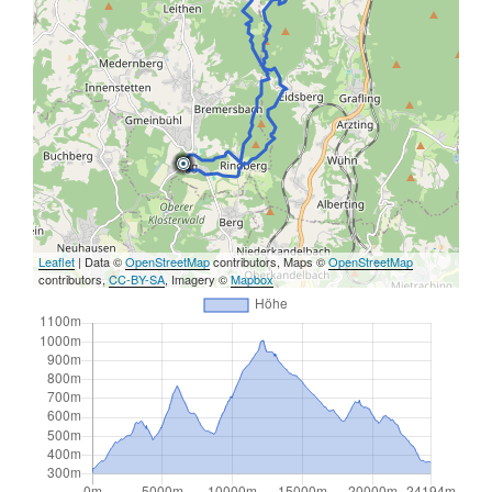
Leaflet
| Data ©
OpenStreetMap
contributors, Maps ©
OpenStreetMap
contributors,
CC-BY-SA
, Imagery ©
Mapbox