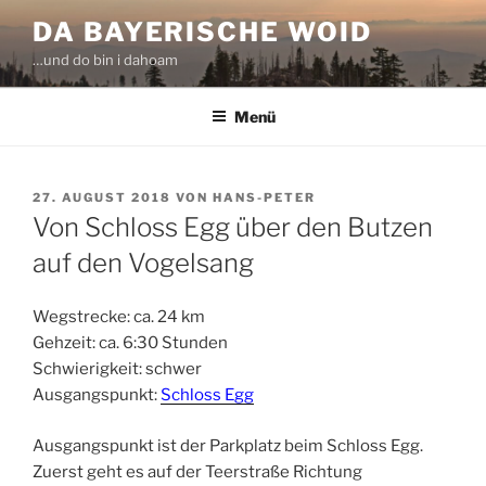
Zum
DA BAYERISCHE WOID
Inhalt
…und do bin i dahoam
springen
Menü
VERÖFFENTLICHT
27. AUGUST 2018
VON
HANS-PETER
AM
Von Schloss Egg über den Butzen
auf den Vogelsang
Wegstrecke: ca. 24 km
Gehzeit: ca. 6:30 Stunden
Schwierigkeit: schwer
Ausgangspunkt:
Schloss Egg
Ausgangspunkt ist der Parkplatz beim Schloss Egg.
Zuerst geht es auf der Teerstraße Richtung