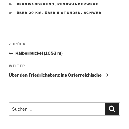
KATEGORIEN
BERGWANDERUNG
,
RUNDWANDERWEGE
SCHLAGWÖRTER
ÜBER 20 KM
,
ÜBER 5 STUNDEN
,
SCHWER
Beitragsnavigation
Vorheriger
ZURÜCK
Beitrag
Kälberbuckel (1053 m)
Nächster
WEITER
Beitrag
Über den Friedrichsberg ins Österreichische
Suchen
Suche
nach: